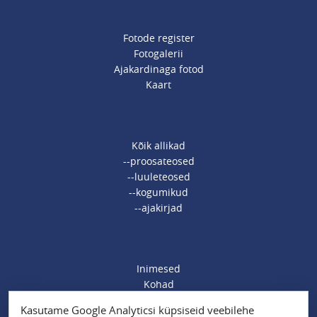
Fotode register
Fotogalerii
Ajakardinaga fotod
Kaart
Kõik allikad
--proosateosed
--luuleteosed
--kogumikud
--ajakirjad
Inimesed
Kohad
Ajamärksõnad
Kasutame Google Analyticsi küpsiseid veebilehe
Organisatsioonid