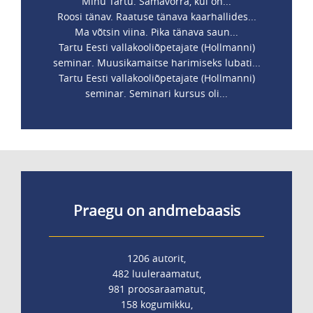
Minu Tartu. Samavõrra, kui on...
Roosi tänav. Raatuse tänava kaarhallides...
Ma võtsin viina. Pika tänava saun...
Tartu Eesti vallakooliõpetajate (Hollmanni)
seminar. Muusikamaitse harimiseks lubati...
Tartu Eesti vallakooliõpetajate (Hollmanni)
seminar. Seminari kursus oli...
Praegu on andmebaasis
1206 autorit,
482 luuleraamatut,
981 proosaraamatut,
158 kogumikku,