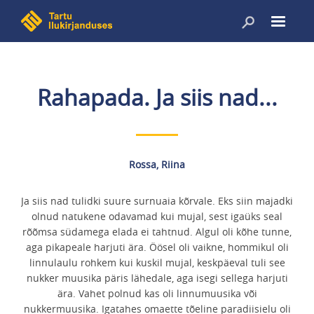
Liigu
edasi
põhisisu
juurde
Rahapada. Ja siis nad...
Rossa, Riina
Ja siis nad tulidki suure surnuaia kõrvale. Eks siin majadki
olnud natukene odavamad kui mujal, sest igaüks seal
rõõmsa südamega elada ei tahtnud. Algul oli kõhe tunne,
aga pikapeale harjuti ära. Öösel oli vaikne, hommikul oli
linnulaulu rohkem kui kuskil mujal, keskpäeval tuli see
nukker muusika päris lähedale, aga isegi sellega harjuti
ära. Vahet polnud kas oli linnumuusika või
nukkermuusika. Igatahes omaette tõeline paradiisielu oli