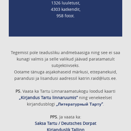
1326 luuletust,
4303 katkendit,
958 fotot.
Tegemist pole teadusliku andmebaasiga ning see ei saa
kunagi valmis ja selle valikud jäävad paratamatult
subjektiivseks.
Ootame tänuga asjakohaseid märkusi, ettepanekuid,
parandusi ja lisandusi aadressil katrin.raid@luts.ee.
PS.
Vaata ka Tartu Linnaraamatukogu loodud kaarti
„Kirjandus Tartu linnaruumis”
ning venekeelset
kirjandusblogi
„Литературный Тарту”
.
PPS.
Ja vaata ka:
Saksa Tartu / Deutsches Dorpat
Kirjanduslik Tallinn