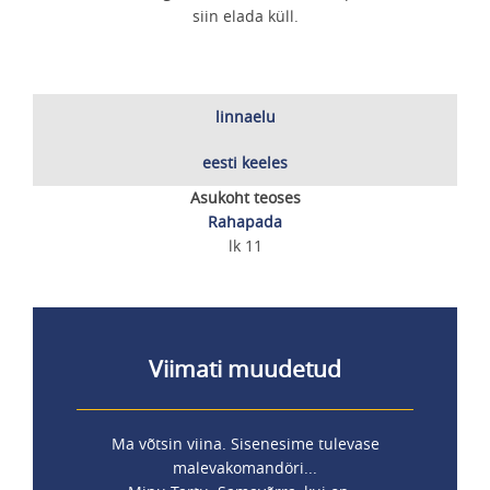
siin elada küll.
linnaelu
eesti keeles
Asukoht teoses
Rahapada
lk 11
Viimati muudetud
Ma võtsin viina. Sisenesime tulevase
malevakomandöri...