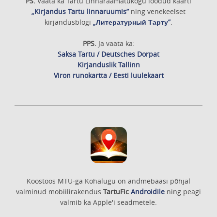
PS.
Vaata ka Tartu Linnaraamatukogu loodud kaarti
„Kirjandus Tartu linnaruumis”
ning venekeelset
kirjandusblogi
„Литературный Тарту”
.
PPS.
Ja vaata ka:
Saksa Tartu / Deutsches Dorpat
Kirjanduslik Tallinn
Viron runokartta / Eesti luulekaart
Koostöös MTÜ-ga Kohalugu on andmebaasi põhjal
valminud mobiilirakendus
TartuFic
Androidile
ning peagi
valmib ka Apple'i seadmetele.