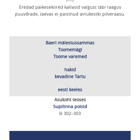
/---/
Eredad päikesekiired kallasid valgust läbi raagus
puuvõrade, taevas ei paistnud ainukestki pilveraasu.
Baeri mälestussammas
Toomemägi
Toome varemed
hakid
kevadine Tartu
eesti keeles
Asukoht teoses
Supilinna poisid
lk 302–303