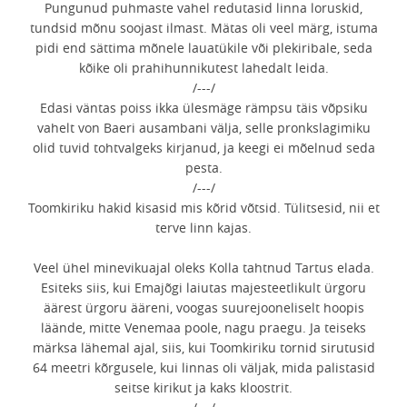
Pungunud puhmaste vahel redutasid linna loruskid,
tundsid mõnu soojast ilmast. Mätas oli veel märg, istuma
pidi end sättima mõnele lauatükile või plekiribale, seda
kõike oli prahihunnikutest lahedalt leida.
/---/
Edasi väntas poiss ikka ülesmäge rämpsu täis võpsiku
vahelt von Baeri ausambani välja, selle pronkslagimiku
olid tuvid tohtvalgeks kirjanud, ja keegi ei mõelnud seda
pesta.
/---/
Toomkiriku hakid kisasid mis kõrid võtsid. Tülitsesid, nii et
terve linn kajas.
Veel ühel minevikuajal oleks Kolla tahtnud Tartus elada.
Esiteks siis, kui Emajõgi laiutas majesteetlikult ürgoru
äärest ürgoru ääreni, voogas suurejooneliselt hoopis
läände, mitte Venemaa poole, nagu praegu. Ja teiseks
märksa lähemal ajal, siis, kui Toomkiriku tornid sirutusid
64 meetri kõrgusele, kui linnas oli väljak, mida palistasid
seitse kirikut ja kaks kloostrit.