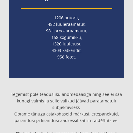
1206 autorit,
482 luuleraamatut,
981 proosaraamatut,
158 kogumikku,
1326 luuletust,
4303 katkendit,
958 fotot.
Tegemist pole teadusliku andmebaasiga ning see ei saa
kunagi valmis ja selle valikud jäävad paratamatult
subjektiivseks.
Ootame tänuga asjakohaseid märkusi, ettepanekuid,
parandusi ja lisandusi aadressil katrin.raid@luts.ee.