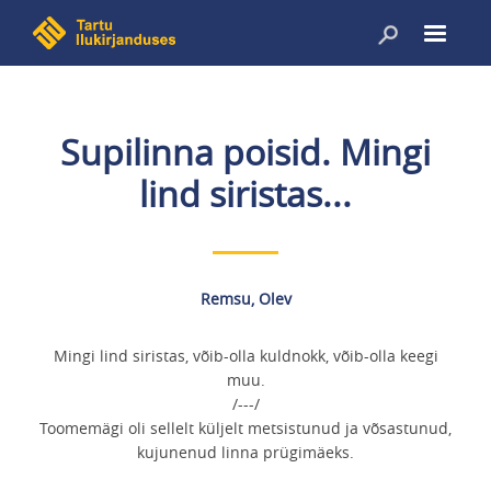
Liigu
edasi
põhisisu
juurde
Supilinna poisid. Mingi
lind siristas...
Remsu, Olev
Mingi lind siristas, võib-olla kuldnokk, võib-olla keegi
muu.
/---/
Toomemägi oli sellelt küljelt metsistunud ja võsastunud,
kujunenud linna prügimäeks.