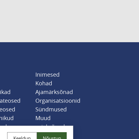
Inimesed
Kohad
likad
Ajamärksõnad
sateosed
Organisatsioonid
teosed
Sündmused
mikud
Muud
jad
märksõnad
Keeldun
Nõustun