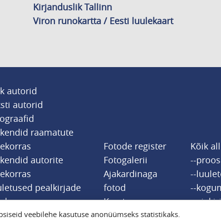
Kirjanduslik Tallinn
Viron runokartta / Eesti luulekaart
k autorid
sti autorid
ograafid
tkendid raamatute
jekorras
Fotode register
Kõik al
kendid autorite
Fotogalerii
--proo
jekorras
Ajakardinaga
--luule
letused pealkirjade
fotod
--kogu
jekorras
Kaart
--ajakir
siseid veebilehe kasutuse anonüümseks statistikaks.