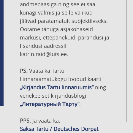
andmebaasiga ning see ei saa
kunagi valmis ja selle valikud
jäävad paratamatult subjektiivseks.
Ootame tänuga asjakohaseid
märkusi, ettepanekuid, parandusi ja
lisandusi aadressil
katrin.raid@luts.ee.
PS.
Vaata ka Tartu
Linnaraamatukogu loodud kaarti
„Kirjandus Tartu linnaruumis”
ning
venekeelset kirjandusblogi
„Литературный Тарту”
.
PPS.
Ja vaata ka:
Saksa Tartu / Deutsches Dorpat