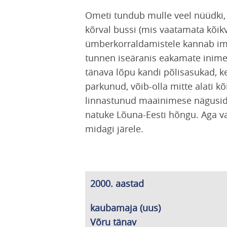
Ometi tundub mulle veel nüüdki,
kõrval bussi (mis vaatamata kõik
ümberkorraldamistele kannab ime
tunnen iseäranis eakamate inime
tänava lõpu kandi põlisasukad, k
parkunud, võib-olla mitte alati k
linnastunud maainimese nägusid. 
natuke Lõuna-Eesti hõngu. Aga va
midagi järele.
2000. aastad
kaubamaja (uus)
Võru tänav