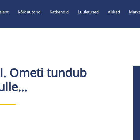
aleht
Kõik autorid
Katkendid
Luuletused
Allikad
Märks
II. Ometi tundub
lle...