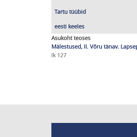
Tartu tüübid
eesti keeles
Asukoht teoses
Mälestused, II. Võru tänav. Lapse
lk 127