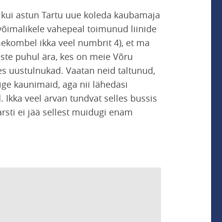
 kui astun Tartu uue koleda kaubamaja
võimalikele vahepeal toimunud liinide
kombel ikka veel numbrit 4), et ma
ste puhul ära, kes on meie Võru
es uustulnukad. Vaatan neid taltunud,
õige kaunimaid, aga nii lähedasi
Ikka veel arvan tundvat selles bussis
rsti ei jää sellest muidugi enam