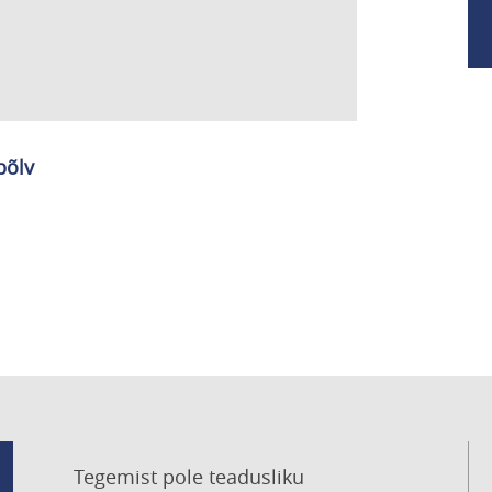
põlv
Tegemist pole teadusliku