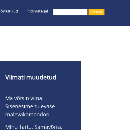
õnastikud
Pildimaterjal
Otsing
Viimati muudetud
Ma võtsin viina.
Sisenesime tulevase
malevakomandöri...
Minu Tartu. Samavõrra,