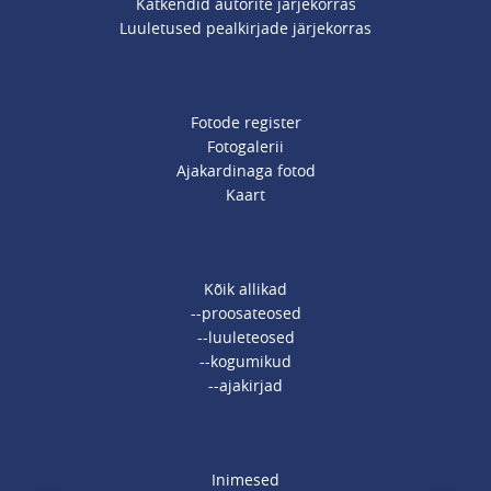
Katkendid autorite järjekorras
Luuletused pealkirjade järjekorras
Fotode register
Fotogalerii
Ajakardinaga fotod
Kaart
Kõik allikad
--proosateosed
--luuleteosed
--kogumikud
--ajakirjad
Inimesed