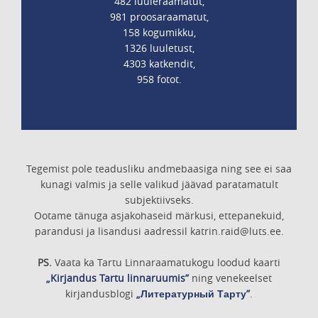
482 luuleraamatut,
981 proosaraamatut,
158 kogumikku,
1326 luuletust,
4303 katkendit,
958 fotot.
Tegemist pole teadusliku andmebaasiga ning see ei saa
kunagi valmis ja selle valikud jäävad paratamatult
subjektiivseks.
Ootame tänuga asjakohaseid märkusi, ettepanekuid,
parandusi ja lisandusi aadressil katrin.raid@luts.ee.
PS.
Vaata ka Tartu Linnaraamatukogu loodud kaarti
„Kirjandus Tartu linnaruumis”
ning venekeelset
kirjandusblogi
„Литературный Тарту”
.