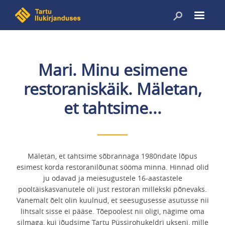
Liigu
edasi
põhisisu
juurde
Mari. Minu esimene
restoraniskäik. Mäletan,
et tahtsime...
Mäletan, et tahtsime sõbrannaga 1980ndate lõpus
esimest korda restoranilõunat sööma minna. Hinnad olid
ju odavad ja meiesugustele 16-aastastele
pooltäiskasvanutele oli just restoran millekski põnevaks.
Vanemalt õelt olin kuulnud, et seesugusesse asutusse nii
lihtsalt sisse ei pääse. Tõepoolest nii oligi, nägime oma
silmaga, kui jõudsime Tartu Püssirohukeldri ukseni, mille