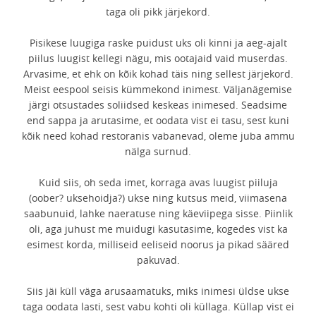
taga oli pikk järjekord.
Pisikese luugiga raske puidust uks oli kinni ja aeg-ajalt
piilus luugist kellegi nägu, mis ootajaid vaid muserdas.
Arvasime, et ehk on kõik kohad täis ning sellest järjekord.
Meist eespool seisis kümmekond inimest. Väljanägemise
järgi otsustades soliidsed keskeas inimesed. Seadsime
end sappa ja arutasime, et oodata vist ei tasu, sest kuni
kõik need kohad restoranis vabanevad, oleme juba ammu
nälga surnud.
Kuid siis, oh seda imet, korraga avas luugist piiluja
(oober? uksehoidja?) ukse ning kutsus meid, viimasena
saabunuid, lahke naeratuse ning käeviipega sisse. Piinlik
oli, aga juhust me muidugi kasutasime, kogedes vist ka
esimest korda, milliseid eeliseid noorus ja pikad sääred
pakuvad.
Siis jäi küll väga arusaamatuks, miks inimesi üldse ukse
taga oodata lasti, sest vabu kohti oli küllaga. Küllap vist ei