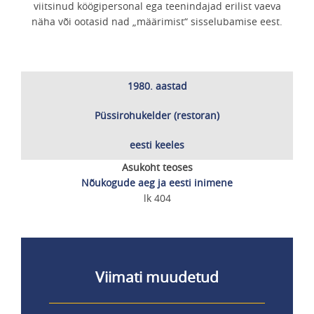
viitsinud köögipersonal ega teenindajad erilist vaeva
näha või ootasid nad „määrimist“ sisselubamise eest.
1980. aastad
Püssirohukelder (restoran)
eesti keeles
Asukoht teoses
Nõukogude aeg ja eesti inimene
lk 404
Viimati muudetud