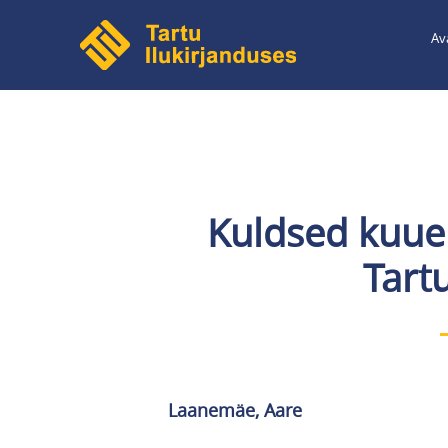
Liigu
Av
edasi
põhisisu
juurde
Kuldsed kuu
Tartu
Laanemäe, Aare