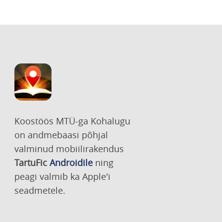
Koostöös MTÜ-ga Kohalugu
on andmebaasi põhjal
valminud mobiilirakendus
TartuFic
Androidile
ning
peagi valmib ka Apple'i
seadmetele.