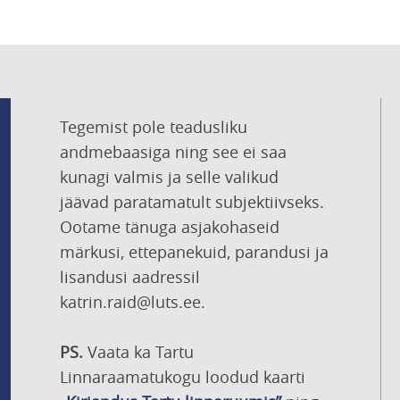
Tegemist pole teadusliku
andmebaasiga ning see ei saa
kunagi valmis ja selle valikud
jäävad paratamatult subjektiivseks.
Ootame tänuga asjakohaseid
märkusi, ettepanekuid, parandusi ja
lisandusi aadressil
katrin.raid@luts.ee.
PS.
Vaata ka Tartu
Linnaraamatukogu loodud kaarti