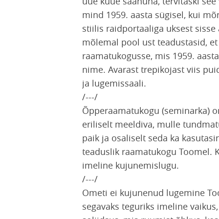
uue kuue saanuna, tervitaski se
mind 1959. aasta sügisel, kui mõ
stiilis raidportaaliga uksest siss
mõlemal pool ust teadustasid, et
raamatukogusse, mis 1959. aast
nime. Avarast trepikojast viis pu
ja lugemissaali.
/---/
Õpperaamatukogu (seminarka) o
eriliselt meeldiva, mulle tundmat
paik ja osaliselt seda ka kasutasin
teaduslik raamatukogu Toomel. Kü
imeline kujunemislugu.
/---/
Ometi ei kujunenud lugemine Toom
segavaks teguriks imeline vaikus, 