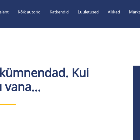
aleht
Kõik autorid
Katkendid
Luuletused
Allikad
Märks
ekümnendad. Kui
 vana...