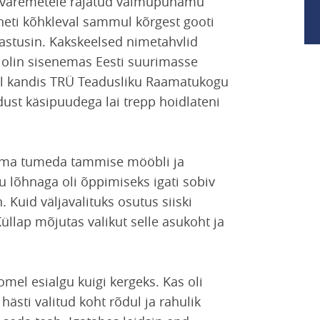
e varemetele rajatud vaimupühamu
neti kõhkleval sammul kõrgest gooti
e astusin. Kakskeelsed nimetahvlid
 olin sisenemas Eesti suurimasse
al kandis TRÜ Teadusliku Raamatukogu
idust käsipuudega lai trepp hoidlateni
ma tumeda tammise mööbli ja
u lõhnaga oli õppimiseks igati sobiv
. Kuid väljavalituks osutus siiski
llap mõjutas valikut selle asukoht ja
el esialgu kuigi kergeks. Kas oli
hästi valitud koht rõdul ja rahulik