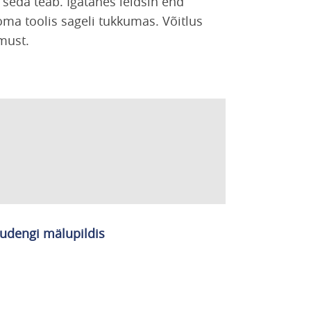
 seda teab. Igatahes leidsin end
ma toolis sageli tukkumas. Võitlus
must.
udengi mälupildis