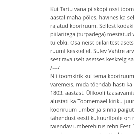
Kui Tartu vana piiskopilossi toomk
aastal maha põles, hävines ka se
rajatud kooriruum. Sellest kodaki
piilaritega (turpadega) toestatud 
tulebki. Osa neist piilaritest ase
ruumi keskteljel. Sulev Vahtre arv
sest tavaliselt asetses kesktelg
/---/
Nii toomkirik kui tema kooriruum 
varemeis, mida tõendab hästi ka
1803. aastast. Ülikooli taasavamis
alustati ka Toomemäel kiriku juur
kooriruum ümber ja sinna paiguta
tähendust eesti kultuuriloole on 
täiendav ümberehitus tehti Eesti V