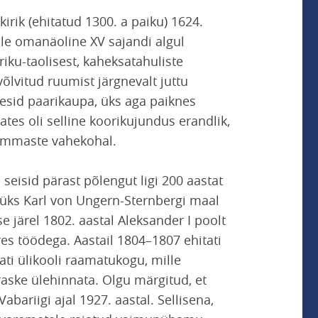
irik (ehitatud 1300. a paiku) 1624.
lle omanäoline XV sajandi algul
riku-taolisest, kaheksatahuliste
võlvitud ruumist järgnevalt juttu
tsesid paarikaupa, üks aga paiknes
ates oli selline koorikujundus erandlik,
 sammaste vahekohal.
seisid pärast põlengut ligi 200 aastat
 üks Karl von Ungern-Sternbergi maal
e järel 1802. aastal Aleksander I poolt
es töödega. Aastail 1804–1807 ehitati
ti ülikooli raamatukogu, mille
raske ülehinnata. Olgu märgitud, et
abariigi ajal 1927. aastal. Sellisena,