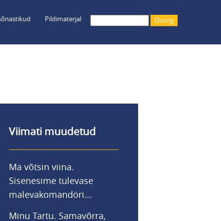
õnastikud
Pildimaterjal
Otsing
Viimati muudetud
Ma võtsin viina.
Sisenesime tulevase
malevakomandöri...
Minu Tartu. Samavõrra,