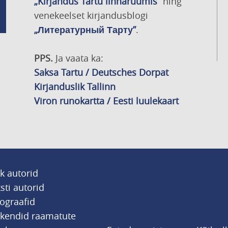
„Kirjandus Tartu linnaruumis”
ning
venekeelset kirjandusblogi
„Литературный Тарту”
.
PPS.
Ja vaata ka:
Saksa Tartu / Deutsches Dorpat
Kirjanduslik Tallinn
Viron runokartta / Eesti luulekaart
k autorid
sti autorid
ograafid
tkendid raamatute