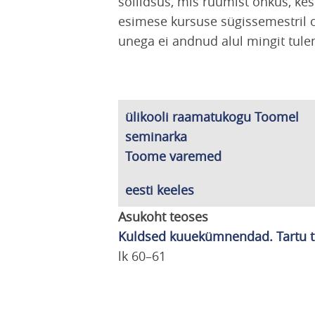
soliidsus, mis ruumist õhkus, kes
esimese kursuse sügissemestril o
unega ei andnud alul mingit tule
ülikooli raamatukogu Toomel
seminarka
Toome varemed
eesti keeles
Asukoht teoses
Kuldsed kuuekümnendad. Tartu t
lk 60–61