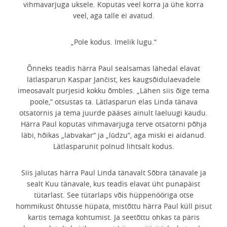
vihmavarjuga uksele. Koputas veel korra ja ühe korra
veel, aga talle ei avatud.
„Pole kodus. Imelik lugu.“
Õnneks teadis härra Paul sealsamas lähedal elavat
lätlasparun Kaspar Jančist, kes kaugsõidulaevadele
imeosavalt purjesid kokku õmbles. „Lähen siis õige tema
poole,“ otsustas ta. Lätlasparun elas Linda tänava
otsatornis ja tema juurde pääses ainult laeluugi kaudu.
Härra Paul koputas vihmavarjuga terve otsatorni põhja
läbi, hõikas „labvakar“ ja „lūdzu“, aga miski ei aidanud.
Lätlasparunit polnud lihtsalt kodus.
Siis jalutas härra Paul Linda tänavalt Sõbra tänavale ja
sealt Kuu tänavale, kus teadis elavat üht punapäist
tütarlast. See tütarlaps võis hüppenööriga otse
hommikust õhtusse hüpata, mistõttu härra Paul küll pisut
kartis temaga kohtumist. Ja seetõttu ohkas ta päris