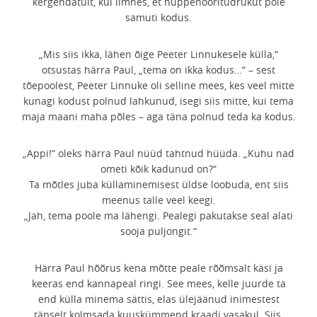
kergendatult, kui ilmnes, et hüppenööritüdrukut pole
samuti kodus.
„Mis siis ikka, lähen õige Peeter Linnukesele külla,“
otsustas härra Paul, „tema on ikka kodus…“ – sest
tõepoolest, Peeter Linnuke oli selline mees, kes veel mitte
kunagi kodust polnud lahkunud, isegi siis mitte, kui tema
maja maani maha põles – aga täna polnud teda ka kodus.
„Appi!“ oleks härra Paul nüüd tahtnud hüüda. „Kuhu nad
ometi kõik kadunud on?“
Ta mõtles juba küllaminemisest üldse loobuda, ent siis
meenus talle veel keegi.
„Jah, tema poole ma lähengi. Pealegi pakutakse seal alati
sooja puljongit.“
Härra Paul hõõrus kena mõtte peale rõõmsalt käsi ja
keeras end kannapeal ringi. See mees, kelle juurde ta
end külla minema sättis, elas ülejäänud inimestest
täpselt kolmsada kuuskümmend kraadi vasakul. Siis,