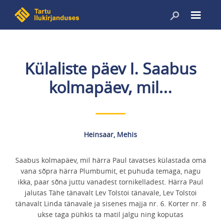
Liigu
edasi
põhisisu
juurde
Külaliste päev I. Saabus
kolmapäev, mil...
Heinsaar, Mehis
Saabus kolmapäev, mil härra Paul tavatses külastada oma
vana sõpra härra Plumbumit, et puhuda temaga, nagu
ikka, paar sõna juttu vanadest tornikelladest. Härra Paul
jalutas Tähe tänavalt Lev Tolstoi tänavale, Lev Tolstoi
tänavalt Linda tänavale ja sisenes majja nr. 6. Korter nr. 8
ukse taga pühkis ta matil jalgu ning koputas