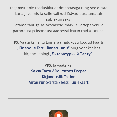
Tegemist pole teadusliku andmebaasiga ning see ei saa
kunagi valmis ja selle valikud jäävad paratamatult
subjektiivseks.
Ootame tänuga asjakohaseid märkusi, ettepanekuid,
parandusi ja lisandusi aadressil katrin.raid@luts.ee.
PS.
Vaata ka Tartu Linnaraamatukogu loodud kaarti
„Kirjandus Tartu linnaruumis”
ning venekeelset
kirjandusblogi
„Литературный Тарту”
.
PPS.
Ja vaata ka:
Saksa Tartu / Deutsches Dorpat
Kirjanduslik Tallinn
Viron runokartta / Eesti luulekaart