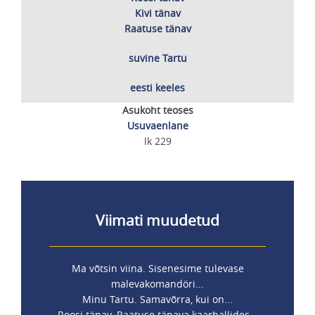
Kivi tänav
Raatuse tänav
suvine Tartu
eesti keeles
Asukoht teoses
Usuvaenlane
lk 229
Viimati muudetud
Ma võtsin viina. Sisenesime tulevase
malevakomandöri...
Minu Tartu. Samavõrra, kui on...
Roosi tänav. Raatuse tänava kaarhallides...